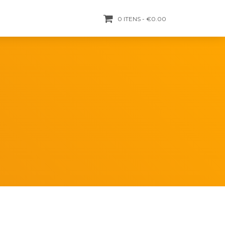
0 ITENS
€0.00